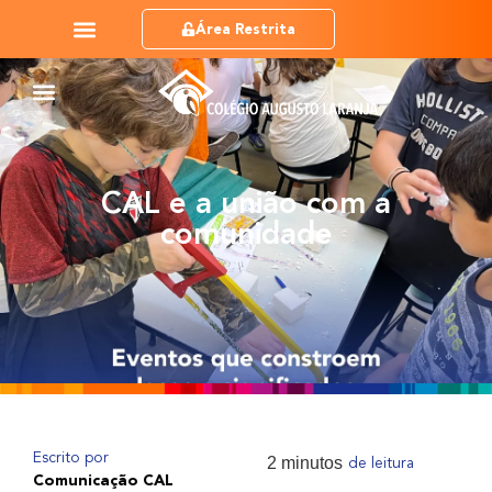
Área Restrita
CAL e a união com a
comunidade
Escrito por
de leitura
Comunicação CAL