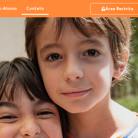
x-Alunos
Contato
Área Restrita
tato