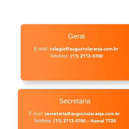
Geral
E-mail:
colegio@augustolaranja.com.br
Telefone:
(11) 2113-0700
Secretaria
E-mail:
secretaria@augustolaranja.com.br
Telefone:
(11) 2113-0700 – Ramal 7720