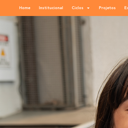
Home
Institucional
Ciclos
Projetos
E
Entre em
con
conosco
Saiba mais