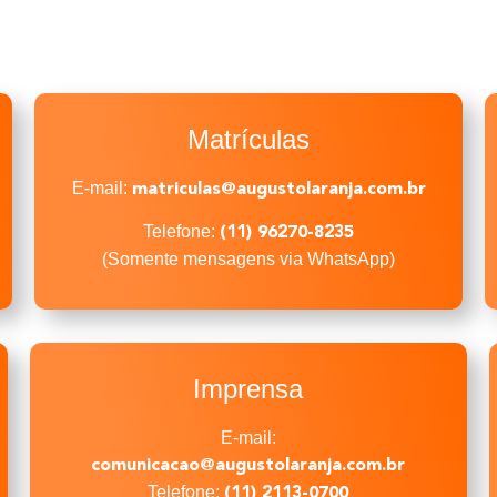
Matrículas
E-mail:
matriculas@augustolaranja.com.br
Telefone:
(
11) 96270-8235
(Somente mensagens via WhatsApp)
Imprensa
E-mail:
comunicacao@augustolaranja.com.br
Telefone:
(11) 2113-07
00