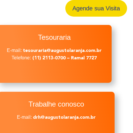
Agende sua
Visita
Tesouraria
E-mail:
tesouraria@augustolaranja.com.br
Telefone:
(11) 2113-0700 – Ramal 7727
Trabalhe conosco
E-mail:
drh@augustolaranja.com.br