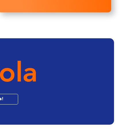
ola
a!