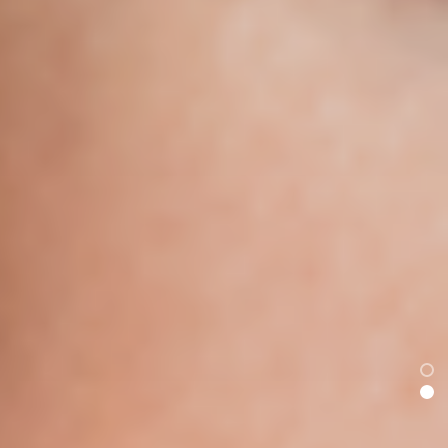
Conheça
nosso
Período
Ampliado