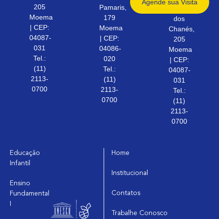
Agende sua
Visita
205
Pamaris,
Rua
Moema
179
dos
| CEP:
Moema
Chanés,
04087-
| CEP:
205
031
04086-
Moema
Tel.:
020
| CEP:
(11)
Tel.:
04087-
2113-
(11)
031
0700
2113-
Tel.:
0700
(11)
2113-
0700
Educação
Home
Infantil
Institucional
Ensino
Contatos
Fundamental
I
Trabalhe Conosco