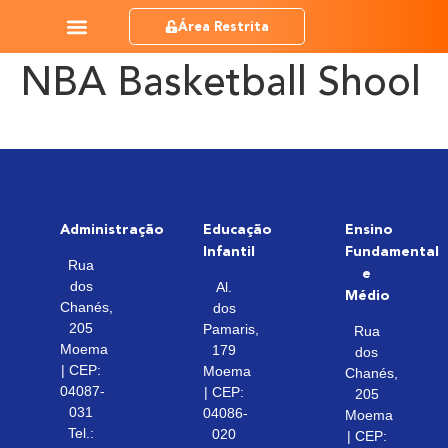
Área Restrita
NBA Basketball Shool
Administração
Educação
Ensino
Infantil
Fundamental
Rua
e
dos
Al.
Médio
Chanés,
dos
205
Pamaris,
Rua
Moema
179
dos
| CEP:
Moema
Chanés,
04087-
| CEP:
205
031
04086-
Moema
Tel.:
020
| CEP: