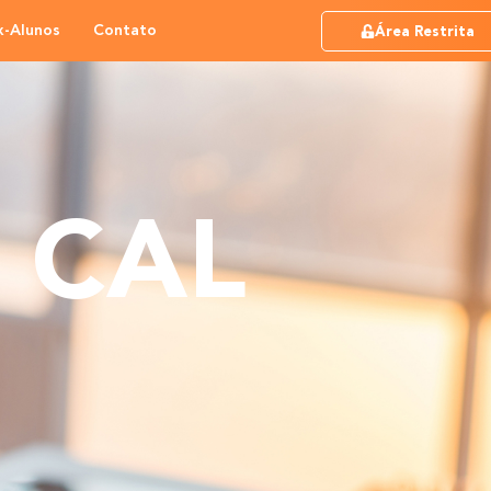
x-Alunos
Contato
Área Restrita
o
CAL