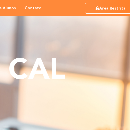
x-Alunos
Contato
Área Restrita
o
CAL