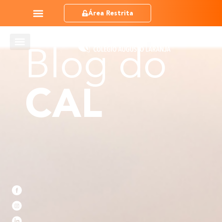
Área Restrita
Blog do
CAL