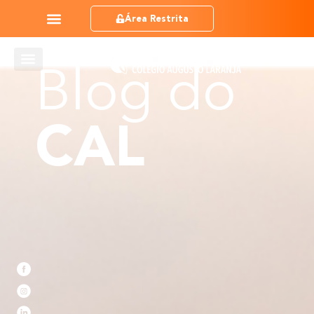
Área Restrita
Blog do
CAL